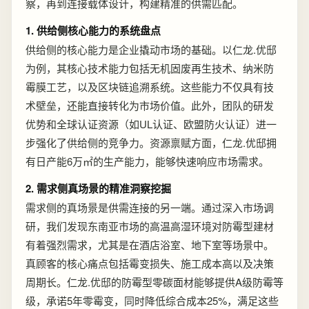
察，再到连接载体设计，构建精准的供需匹配。
1. 供给侧核心能力的系统盘点
供给侧的核心能力是企业撬动市场的基础。以仁龙.优邸
为例，其核心技术能力包括无机固废再生技术、纳米防
霉膜工艺，以及区块链追溯系统。这些能力不仅具有技
术壁垒，还能直接转化为市场价值。此外，团队的研发
优势和全球认证资源（如UL认证、欧盟防火认证）进一
步强化了供给侧的竞争力。资源禀赋方面，仁龙.优邸拥
有日产能6万㎡的生产能力，能够快速响应市场需求。
2. 需求侧真场景的精准洞察挖掘
需求侧的真场景是供需连接的另一端。通过深入市场调
研，我们发现东南亚市场的高温高湿环境对防霉型建材
有着强烈需求，尤其是在酒店浴室、地下室等场景中。
真顾客的核心痛点包括霉变损失、施工成本高以及决策
周期长。仁龙.优邸的防霉型零碳面材能够提供A级防霉等
级，承诺5年零霉变，同时降低综合成本25%，满足这些