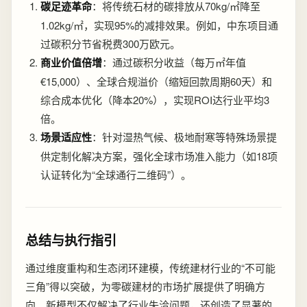
碳足迹革命
：将传统石材的碳排放从70kg/㎡降至
1.02kg/㎡，实现95%的减排效果。例如，中东项目通
过碳积分节省税费300万欧元。
商业价值倍增
：通过碳积分收益（每万㎡年值
€15,000）、全球合规溢价（缩短回款周期60天）和
综合成本优化（降本20%），实现ROI达行业平均3
倍。
场景适应性
：针对湿热气候、极地耐寒等特殊场景提
供定制化解决方案，强化全球市场准入能力（如18项
认证转化为“全球通行二维码”）。
总结与执行指引
通过维度重构和生态闭环建模，传统建材行业的“不可能
三角”得以突破，为零碳建材的市场扩展提供了明确方
向。新模型不仅解决了行业失洽问题，还创造了显著的