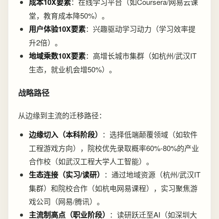
成本10X要素
：在线学习平台（如Coursera/网易云课
堂，教育成本降50%）。
用户体验10X要素
：兴趣驱动学习动力（学习效率提
升2倍）。
地域乘数10X要素
：高增长城市集群（如杭州/武汉IT
生态，就业机会增50%）。
战略路径
从边缘到主流的迁移路径：
边缘切入（本科阶段）
：选择低端颠覆领域（如软件
工程游戏方向），院校优先录取概率60%-80%的产业
合作校（如武汉工程大学人工智能）。
生态连接（实习/读研）
：通过地域资源（杭州/武汉IT
集群）和院校合作（如杭电网易课程），实习聚焦游
戏公司（网易/腾讯）。
主流制高点（职业阶段）
：读研跃迁至AI（如深圳大