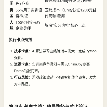
快速构建Unity开发能力壁垒
间
程+竞赛
资
55%用于实训设
压缩成本（Unity认证1200元替
金
备/认证
代高额培训）
人
100%对接光谷
解决"实习内推"核心卡点
脉
企业导师
执行卡点预判
技术卡点
：AI算法学习曲线陡峭→需大一完成Python
强化。
资源卡点
：实训岗竞争激烈→需以ChinaJoy参赛
Demo为敲门砖。
行业风险
：游戏政策波动→预设智能体育设备开发为
对冲路径。
第四步-必赢之战：破局路径与成功验证