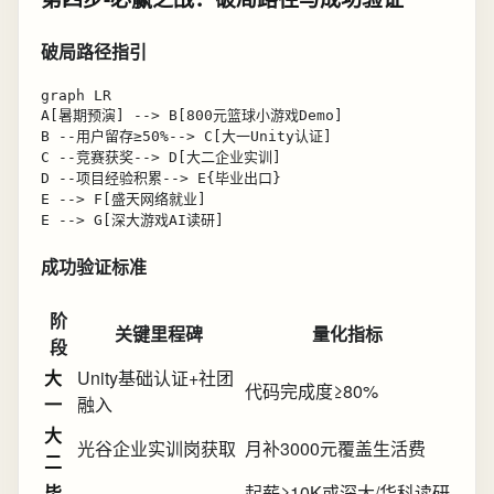
破局路径指引
graph LR

A[暑期预演] --> B[800元篮球小游戏Demo]

B --用户留存≥50%--> C[大一Unity认证]

C --竞赛获奖--> D[大二企业实训]

D --项目经验积累--> E{毕业出口}

E --> F[盛天网络就业]

成功验证标准
阶
关键里程碑
量化指标
段
大
Unity基础认证+社团
代码完成度≥80%
一
融入
大
光谷企业实训岗获取
月补3000元覆盖生活费
二
毕
起薪≥10K或深大/华科读研