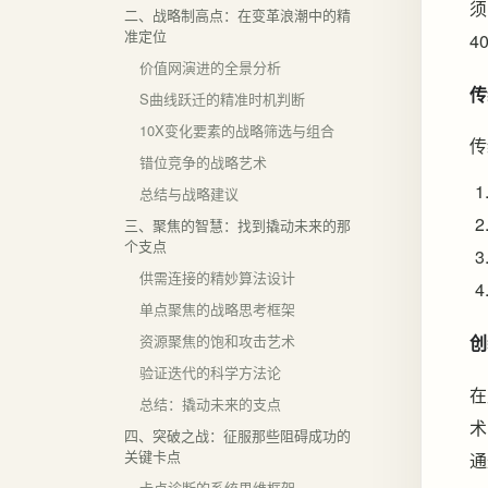
须
二、战略制高点：在变革浪潮中的精
准定位
4
价值网演进的全景分析
传
S曲线跃迁的精准时机判断
10X变化要素的战略筛选与组合
传
错位竞争的战略艺术
总结与战略建议
三、聚焦的智慧：找到撬动未来的那
个支点
供需连接的精妙算法设计
单点聚焦的战略思考框架
资源聚焦的饱和攻击艺术
创
验证迭代的科学方法论
在
总结：撬动未来的支点
术
四、突破之战：征服那些阻碍成功的
关键卡点
通
卡点诊断的系统思维框架