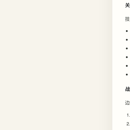
关
技
战
边