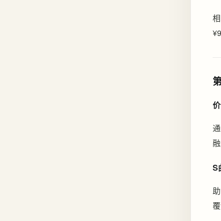
相
¥
价
通
融
S
助
覆