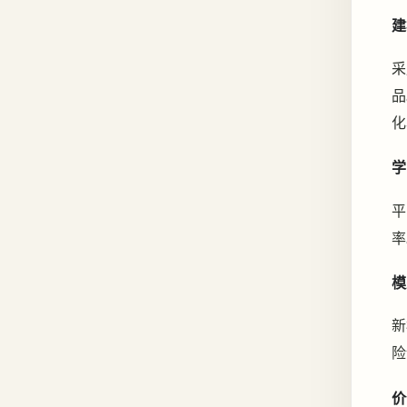
建
采
品
化
学
平
率
模
新
险
价