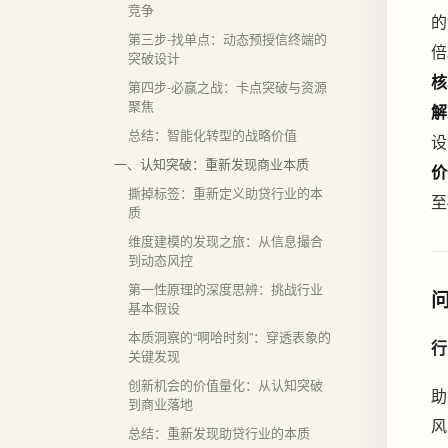
竞争
的
第三步-找单点：动态预授信终端的
倍
突破设计
核
第四步-必赢之战：卡点突破与资源
聚焦
解
总结：智能化转型的战略价值
设
一、认知突破：重新发现商业本质
价
撕掉标签：重新定义助贷行业的本
至
质
维度建模的发现之旅：从信息撮合
到动态风控
第一性原理的深度思辨：挑战行业
基本假设
本质洞察的“啊哈时刻”：穿透表象的
行
关键发现
创新机会的价值量化：从认知突破
助
到商业落地
风
总结：重新发现助贷行业的本质