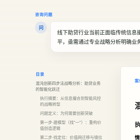
咨询问题
问
线下助贷行业当前正面临传统信息
平，亟需通过专业战略分析明确业
目录
案
混沌创新四步法战略分析：助贷业务
的智能化跃迁
执行摘要：从信息撮合到智能风控
的战略转型
问题定义：为何需要创新突破
第一步-建模型（找"一"）：重构价
值创造逻辑
情
第二步-找定位：价值网迁移与错位