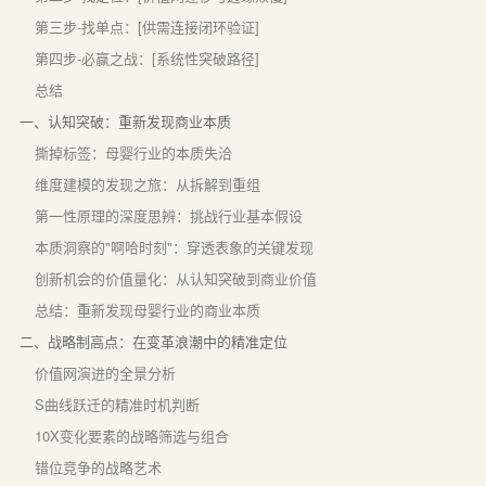
第三步-找单点：[供需连接闭环验证]
第四步-必赢之战：[系统性突破路径]
总结
一、认知突破：重新发现商业本质
撕掉标签：母婴行业的本质失洽
维度建模的发现之旅：从拆解到重组
第一性原理的深度思辨：挑战行业基本假设
本质洞察的"啊哈时刻"：穿透表象的关键发现
创新机会的价值量化：从认知突破到商业价值
总结：重新发现母婴行业的商业本质
二、战略制高点：在变革浪潮中的精准定位
价值网演进的全景分析
S曲线跃迁的精准时机判断
10X变化要素的战略筛选与组合
错位竞争的战略艺术