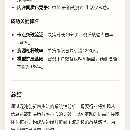
内容同质化竞争
：强化“开箱式测评”生活仪式感。
成功关键标准
卡点突破验证
：决策时长≤8分钟，资质核验点击率
≥40%。
资源杠杆效率
：单篇笔记日均引流≥200人。
模型扩展基础
：留资用户数据反哺AI模型，预测准确
率提升15%+。
总结
通过混沌创新四步法的系统性分析，母婴行业将实现从
信息过载到决策效率革命的突破。以AI驱动的供需连接闭
环为核心，构建从边缘颠覆到主流迁移的战略路径，为
行业创造显著商业价值。