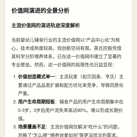
价值网演进的全景分析
主流价值网的演进轨迹深度解析
当前婴幼儿辅食行业的主流价值网以“产品中心化”为核
心，技术成熟度较高，但创新空间有限。英氏控股凭借
其科学分阶喂养体系，已在这一价值网中建立了显著的
专业壁垒。然而，这一价值网的局限性也日益显现：
价值创造模式单一
：主流玩家（如贝因美、亨氏）主
要通过产品品类扩展和配方优化来竞争，导致同质化
严重。
用户生命周期短板
：辅食产品的用户生命周期集中在
0-3岁，3岁后用户流失率高达80%，难以形成长期价
值。
场景覆盖不足
：主流价值网仅解决“吃什么”的问题，
忽略了“怎么喂”“喂养效果如何”等更深层次的需求。