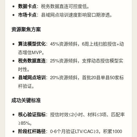
数据卡点
：税务数据直连可控度低。
市场卡点
：县域网点培训速度影响窗口期渗透。
资源聚焦方案
算法模型优化
：45%资源倾斜，6周上线扫脸授信+动
态增信MVP。
税务数据直连
：25%资源倾斜，支撑动态授信模型实
时性。
县域网点培训
：20%资源倾斜，首批20县单县50家标
杆验证。
成功关键标准
核心验证指标
：授信时效≤2小时、材料≤3项、匹配率
≥85%。
阶段杠杆路径
：0-6个月验证LTV/CAC≥3，积累1000