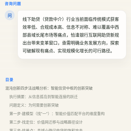
咨询问题
问
线下助贷（贷款中介）行业当前面临传统模式获客
效率低、合规成本高、信息不对称、难以覆盖中西
部县域长尾市场等痛点，恰逢银行互联网助贷新规
出台带来变革窗口，亟需明确业务发展方向，探索
可破解现有痛点、实现规模化增长的可行路径。
目录
混沌创新四步法战略分析：智能信贷中枢的创新突破
执行摘要：从信息孤岛到智能连接的跃迁
问题定义：为何需要创新突破
第一步-建模型（找"一"）：智能价值匹配平台的维度重构
第二步-找定位：价值网迁移与战略路径设计
第三步-找单点：县域小微闪电贷的饱和攻击