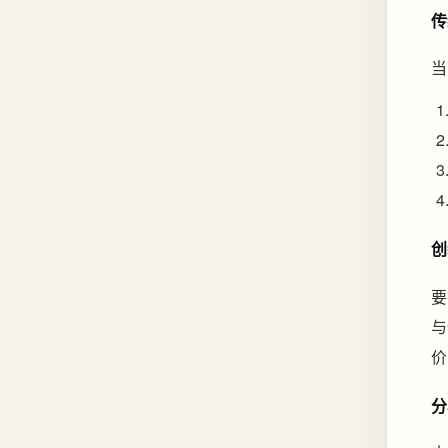
传
当
创
要
与
价
分