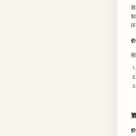
我
制
环
价
相
价