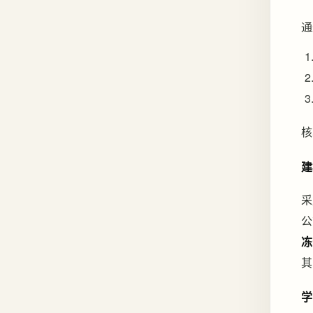
通
核
建
采
公
冻
其
学