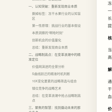
冻
一、认知突破：重新发现商业本质
一
撕掉标签：冻干水果行业的认知盲
长
区
提
第一性原理：挑战行业的基本假设
本质洞察的“啊哈时刻”
核
创新机会的价值量化
总结：重新发现商业本质
当
二、战略制高点：在变革浪潮中的精
高
准定位
价值网演进的全景分析
解
S曲线跃迁的精准时机判断
通
10X变化要素的战略筛选与组合
错位竞争的战略艺术
干
总结：在变革浪潮中抢占战略制高
血
点
三、聚焦的智慧：找到撬动未来的那
价