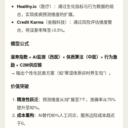
Healthy.io
（医疗）：通过生化指标与行为数据的组
合，实现疾病预测维度的扩展。
Credit Karma
（金融科技）：通过风险评估维度整
合，将误差率降至<0.5%。
模型公式
道寿指数 = AI监测（西医）× 体质算法（中医）× 行为激
励 × C2M供应链
→ 输出个性化抗衰方案（如“寒湿体质卯时养生包”）。
价值突破
精准性跃迁
：预测维度从3扩展至7个，准确率从75%
提升至92%。
成本重构
：AI替代80%人工问诊，服务边际成本趋近
于0。