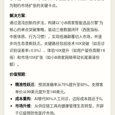
为制约市场扩张的关键卡点。
解决方案
：
通过混沌创新四步法，构建以“小B商家智能选品引擎”为
核心的单点突破策略，驱动三维数据闭环（西医指标、
中医体质、行为习惯），实现低端颠覆切入市场，并逐
步向生态垄断跃迁。关键路径包括技术10X突破（如舌诊
识别误差率<0.5%）、体验10X提升（如用户留存周期↑6
倍）和市场10X扩张（如小B商家网络带动长尾渠道份
额）。
价值预期
：
精准性跃迁
：预测准确率从75%提升至92%，支撑客
单价从99美元提升至149美元。
成本重构
：AI替代80%人工问诊，边际成本趋近于0。
市场升维
：从供应链工具向健康管理生态转型，开辟
千亿级预防性医疗市场。