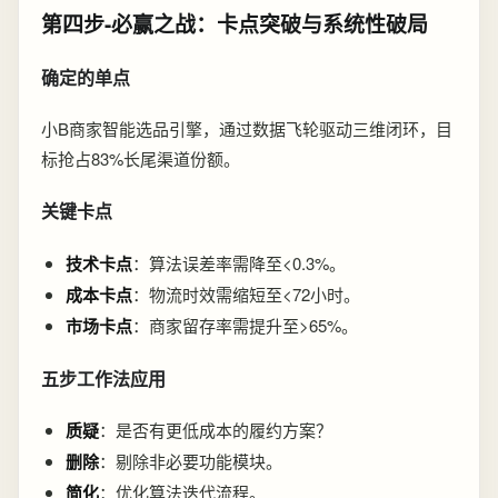
第四步-必赢之战：卡点突破与系统性破局
确定的单点
小B商家智能选品引擎，通过数据飞轮驱动三维闭环，目
标抢占83%长尾渠道份额。
关键卡点
技术卡点
：算法误差率需降至<0.3%。
成本卡点
：物流时效需缩短至<72小时。
市场卡点
：商家留存率需提升至>65%。
五步工作法应用
质疑
：是否有更低成本的履约方案？
删除
：剔除非必要功能模块。
简化
：优化算法迭代流程。