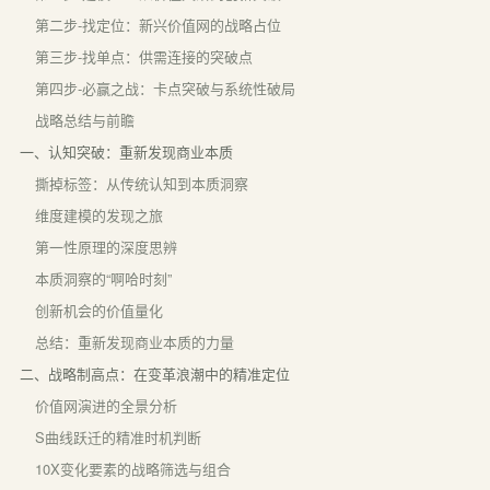
第二步-找定位：新兴价值网的战略占位
第三步-找单点：供需连接的突破点
第四步-必赢之战：卡点突破与系统性破局
战略总结与前瞻
一、认知突破：重新发现商业本质
撕掉标签：从传统认知到本质洞察
维度建模的发现之旅
第一性原理的深度思辨
本质洞察的“啊哈时刻”
创新机会的价值量化
总结：重新发现商业本质的力量
二、战略制高点：在变革浪潮中的精准定位
价值网演进的全景分析
S曲线跃迁的精准时机判断
10X变化要素的战略筛选与组合