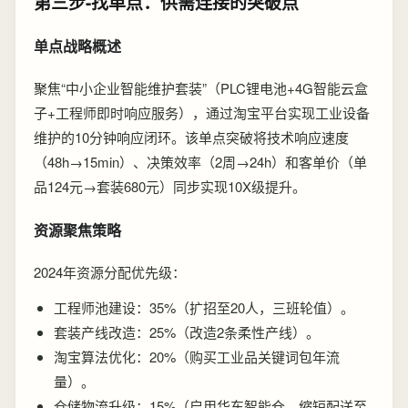
第三步-找单点：供需连接的突破点
单点战略概述
聚焦“中小企业智能维护套装”（PLC锂电池+4G智能云盒
子+工程师即时响应服务），通过淘宝平台实现工业设备
维护的10分钟响应闭环。该单点突破将技术响应速度
（48h→15min）、决策效率（2周→24h）和客单价（单
品124元→套装680元）同步实现10X级提升。
资源聚焦策略
2024年资源分配优先级：
工程师池建设：35%（扩招至20人，三班轮值）。
套装产线改造：25%（改造2条柔性产线）。
淘宝算法优化：20%（购买工业品关键词包年流
量）。
仓储物流升级：15%（启用华东智能仓，缩短配送至