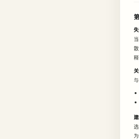
失
当
散
释
关
与
建
选
为