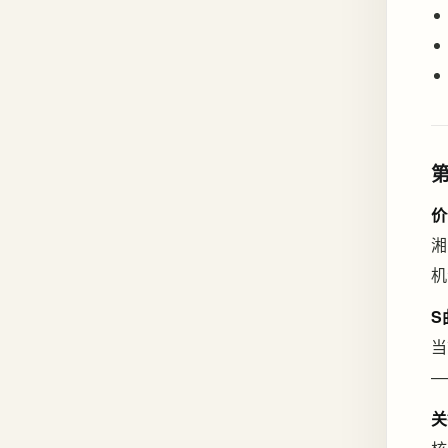
价
湘
机
S
当
—
关