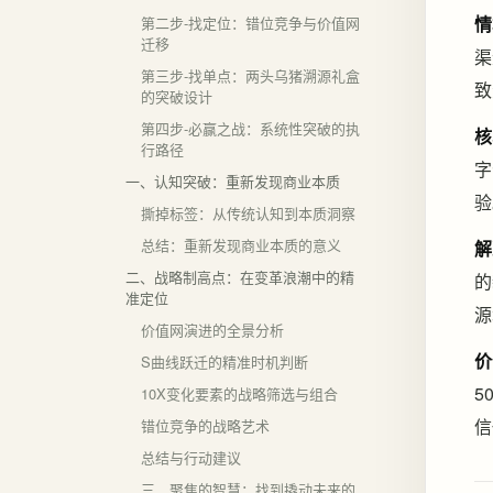
情
第二步-找定位：错位竞争与价值网
迁移
渠
第三步-找单点：两头乌猪溯源礼盒
致
的突破设计
第四步-必赢之战：系统性突破的执
核
行路径
字
一、认知突破：重新发现商业本质
验
撕掉标签：从传统认知到本质洞察
总结：重新发现商业本质的意义
解
二、战略制高点：在变革浪潮中的精
的
准定位
源
价值网演进的全景分析
价
S曲线跃迁的精准时机判断
5
10X变化要素的战略筛选与组合
信
错位竞争的战略艺术
总结与行动建议
三、聚焦的智慧：找到撬动未来的