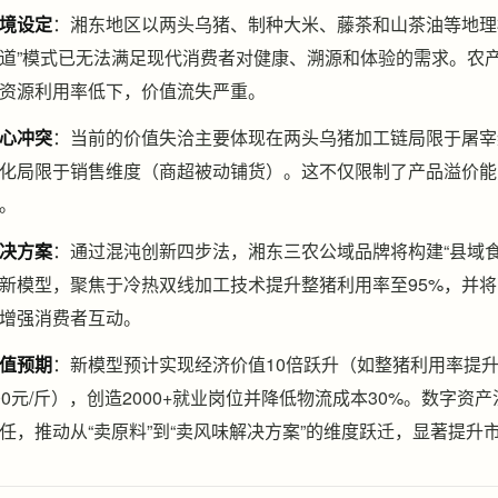
境设定
：湘东地区以两头乌猪、制种大米、藤茶和山茶油等地理
道”模式已无法满足现代消费者对健康、溯源和体验的需求。农
资源利用率低下，价值流失严重。
心冲突
：当前的价值失洽主要体现在两头乌猪加工链局限于屠宰
化局限于销售维度（商超被动铺货）。这不仅限制了产品溢价能
。
决方案
：通过混沌创新四步法，湘东三农公域品牌将构建“县域食品产
新模型，聚焦于冷热双线加工技术提升整猪利用率至95%，并将
增强消费者互动。
值预期
：新模型预计实现经济价值10倍跃升（如整猪利用率提升
00元/斤），创造2000+就业岗位并降低物流成本30%。数字
任，推动从“卖原料”到“卖风味解决方案”的维度跃迁，显著提升