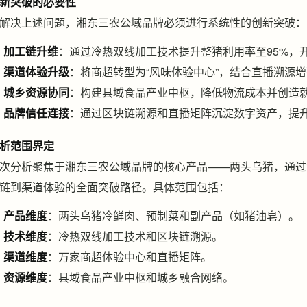
新突破的必要性
解决上述问题，湘东三农公域品牌必须进行系统性的创新突破：
加工链升维
：通过冷热双线加工技术提升整猪利用率至95%，
渠道体验升级
：将商超转型为“风味体验中心”，结合直播溯源
城乡资源协同
：构建县域食品产业中枢，降低物流成本并创造
品牌信任连接
：通过区块链溯源和直播矩阵沉淀数字资产，提
析范围界定
次分析聚焦于湘东三农公域品牌的核心产品——两头乌猪，通过
链到渠道体验的全面突破路径。具体范围包括：
产品维度
：两头乌猪冷鲜肉、预制菜和副产品（如猪油皂）。
技术维度
：冷热双线加工技术和区块链溯源。
渠道维度
：万家商超体验中心和直播矩阵。
资源维度
：县域食品产业中枢和城乡融合网络。