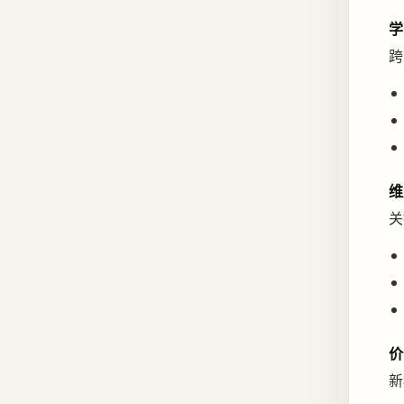
学
跨
维
关
价
新