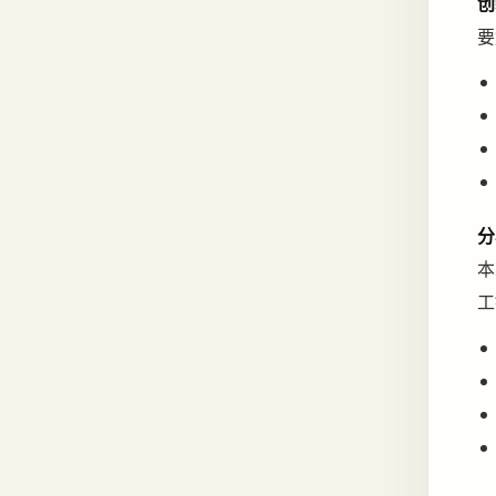
创
要
分
本
工