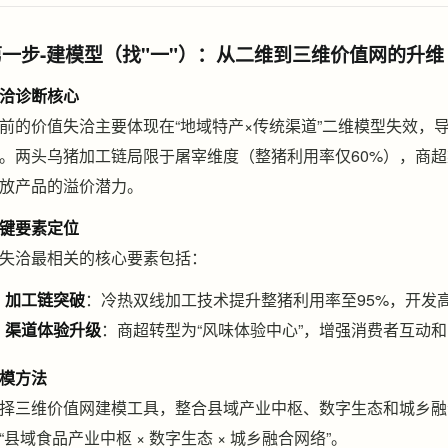
第一步-建模型（找"一"）：从二维到三维价值网的升维
洽诊断核心
前的价值失洽主要体现在“地域特产×传统渠道”二维模型失效，
。两头乌猪加工链局限于屠宰维度（整猪利用率仅60%），商
放产品的溢价潜力。
键要素定位
失洽最相关的核心要素包括：
加工链突破
：冷热双线加工技术提升整猪利用率至95%，开发
渠道体验升级
：商超转型为“风味体验中心”，增强消费者互动
模方法
择三维价值网建模工具，整合县域产业中枢、数字生态和城乡融
“县域食品产业中枢 × 数字生态 × 城乡融合网络”。