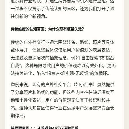
度拆解行业现状，并通过跨界要素的引入进行重组。这
一过程不仅揭示了传统认知的盲区，还为我们打开了通
往创新的全新视角。
传统维度的认知盲区：为什么现有框架失效？
传统的户外社交行业通常围绕装备、路线、照片等具体
载体展开，但这些载体仅仅是用户价值观的表层表达，
无法触及更深层次的抽象理念，例如“自由探索”或“挑战
自我”。这种局限导致用户的价值观难以有效外化，更无
法持续进化，陷入“想表达-难实现-无反馈”的负循环。
举例来说，现有的户外社交平台（如小红书）虽然提供
了分享照片和路线的功能，但这些内容往往缺乏深度互
动和个性化表达，用户的价值观无法真正被识别和共
鸣。这种认知盲区使得行业在满足用户深层需求方面长
期停滞。
跨界要素引入：从游戏和AI行业汲取灵感