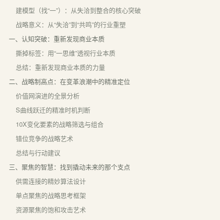
建模型（找“一”）：从失洽到整合的核心突破
战略意义：从“失洽”到“共鸣”的行业重塑
一、认知突破：重新发现商业本质
撕掉标签：用“一思维”透视行业本质
总结：重新发现商业本质的力量
二、战略制高点：在变革浪潮中的精准定位
价值网演进的全景分析
S曲线跃迁的精准时机判断
10X变化要素的战略筛选与组合
错位竞争的战略艺术
总结与行动建议
三、聚焦的智慧：找到撬动未来的那个支点
供需连接的精妙算法设计
单点聚焦的战略思考框架
资源聚焦的饱和攻击艺术