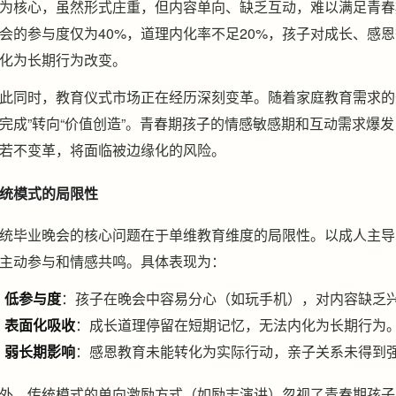
为核心，虽然形式庄重，但内容单向、缺乏互动，难以满足青春
会的参与度仅为40%，道理内化率不足20%，孩子对成长、感
化为长期行为改变。
此同时，教育仪式市场正在经历深刻变革。随着家庭教育需求的
完成”转向“价值创造”。青春期孩子的情感敏感期和互动需求爆
若不变革，将面临被边缘化的风险。
统模式的局限性
统毕业晚会的核心问题在于单维教育维度的局限性。以成人主导
主动参与和情感共鸣。具体表现为：
低参与度
：孩子在晚会中容易分心（如玩手机），对内容缺乏
表面化吸收
：成长道理停留在短期记忆，无法内化为长期行为
弱长期影响
：感恩教育未能转化为实际行动，亲子关系未得到
外，传统模式的单向激励方式（如励志演讲）忽视了青春期孩子