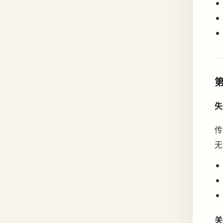
失
传
无
关