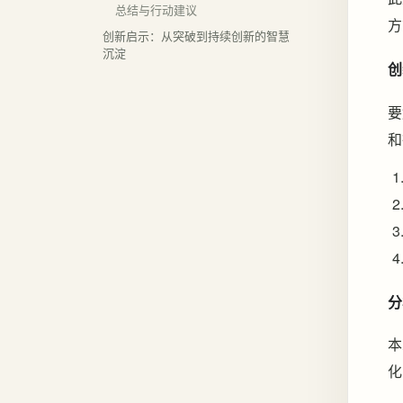
总结与行动建议
方
创新启示：从突破到持续创新的智慧
沉淀
创
要
和
分
本
化