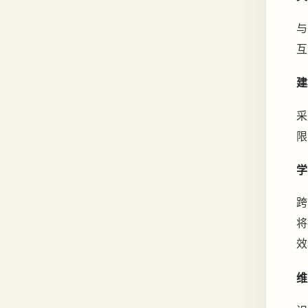
与
互
建
采
限
学
跨
将
效
维