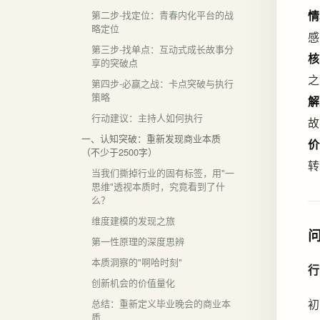
情
第二步-找定位：青春内化平台的战
略定位
感
第三步-找单点：互动式成长故事分
核
享的突破点
之
第四步-必赢之战：卡点突破与执行
策略
解
行动建议：主持人如何执行
故
一、认知突破：重新发现商业本质
价
（不少于2500字）
转
当我们撕掉行业的固有标签，用"一
思维"透视本质时，究竟看到了什
么？
维度建模的发现之旅
第一性原理的深度思辨
本质洞察的"啊哈时刻"
行
创新机会的价值量化
初
总结：重新定义毕业晚会的商业本
质