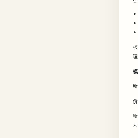
识
核
理
模
新
价
新
为