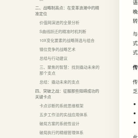
语
二、战略制高点：在变革浪潮中的精
晚
准定位
转
价值网演进的全景分析
S曲线跃迁的精准时机判断
与
10X变化要素的战略筛选与组合
式
错位竞争的战略艺术
式
总结与行动建议
传
三、聚焦的智慧：找到撬动未来的
那个支点
传
总结：撬动未来的支点
乏
四、突破之战：征服那些阻碍成功的
关键卡点
卡点诊断的系统思维框架
五步工作法的实战应用体系
破局方案的系统性设计
破局执行的精细管理体系
此