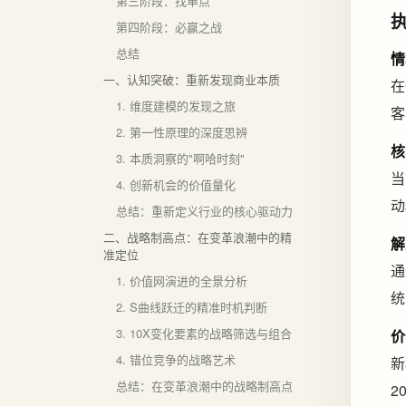
第三阶段：找单点
第四阶段：必赢之战
总结
情
一、认知突破：重新发现商业本质
在
1. 维度建模的发现之旅
客
2. 第一性原理的深度思辨
核
3. 本质洞察的"啊哈时刻"
当
4. 创新机会的价值量化
动
总结：重新定义行业的核心驱动力
二、战略制高点：在变革浪潮中的精
解
准定位
通
1. 价值网演进的全景分析
统
2. S曲线跃迁的精准时机判断
3. 10X变化要素的战略筛选与组合
价
4. 错位竞争的战略艺术
新
总结：在变革浪潮中的战略制高点
2