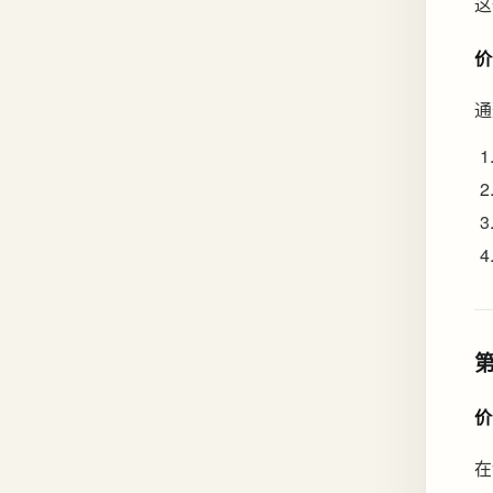
这
价
通
价
在