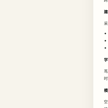
建
采
学
茑
时
模
空