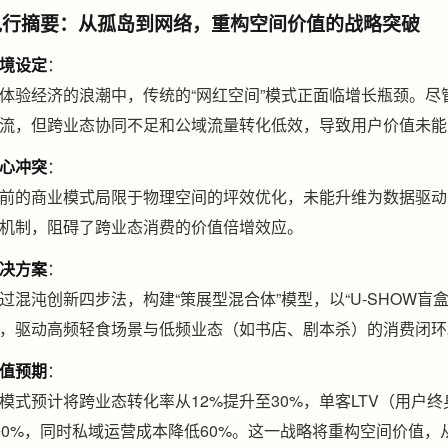
执行摘要：从孤岛到网络，重构空间价值的战略突破
境设定
：
体验经济的浪潮中，传统的“网红空间”模式正面临增长瓶颈。
流，但跨业态协同不足和公域流量转化低效，导致用户价值未能充
心冲突
：
前的商业模式局限于物理空间的坪效优化，未能升维为数据驱动
机制，阻碍了跨业态消费的价值倍增效应。
决方案
：
过混沌创新四步法，构建“策展型混合体”模型，以“U-SHOW盲
，驱动高频轻食场景与低频业态（如书店、剧本杀）的消费闭环
值预期
：
模式预计将跨业态转化率从12%提升至30%，单客LTV（用户
00%，同时私域运营成本降低60%。这一战略将重构空间价值，从