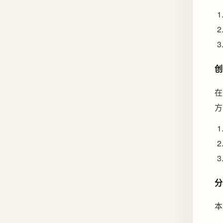
创
在
方
分
本