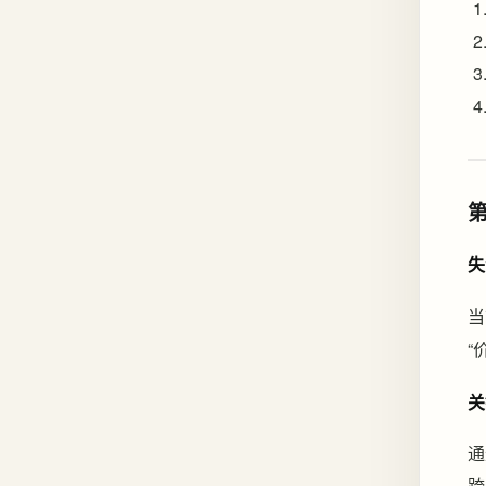
失
当
“
关
通
跨